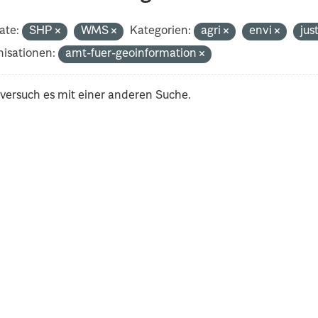
ate:
SHP
WMS
Kategorien:
agri
envi
jus
isationen:
amt-fuer-geoinformation
 versuch es mit einer anderen Suche.