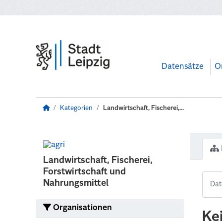
Zum Hauptinhalt wechseln
Datensätze
O
Kategorien
Landwirtschaft, Fischerei,...
Landwirtschaft, Fischerei,
Forstwirtschaft und
Nahrungsmittel
Organisationen
Ke