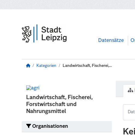
Zum Hauptinhalt wechseln
Datensätze
O
Kategorien
Landwirtschaft, Fischerei,...
Landwirtschaft, Fischerei,
Forstwirtschaft und
Nahrungsmittel
Organisationen
Ke