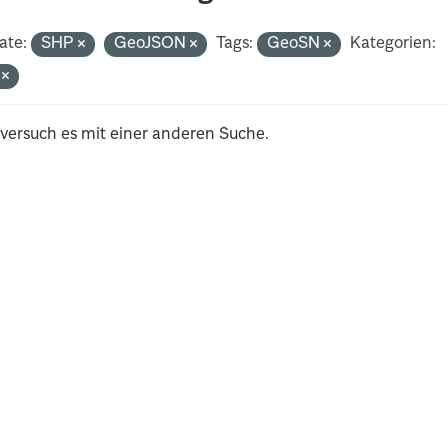
ate:
SHP
GeoJSON
Tags:
GeoSN
Kategorien:
i
 versuch es mit einer anderen Suche.