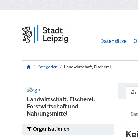
Zum Hauptinhalt wechseln
Datensätze
O
Kategorien
Landwirtschaft, Fischerei,...
Landwirtschaft, Fischerei,
Forstwirtschaft und
Nahrungsmittel
Organisationen
Ke