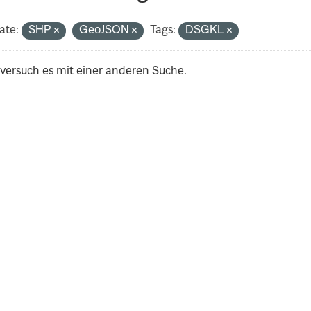
ate:
SHP
GeoJSON
Tags:
DSGKL
 versuch es mit einer anderen Suche.