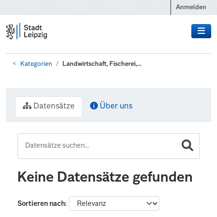
Zum Hauptinhalt wechseln
Anmelden
Kategorien
Landwirtschaft, Fischerei,...
Datensätze
Über uns
Keine Datensätze gefunden
Sortieren nach