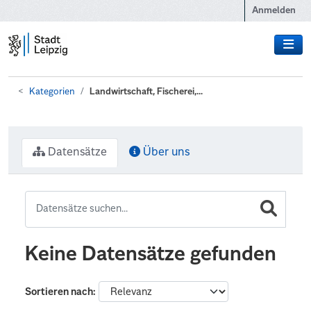
Zum Hauptinhalt wechseln
Anmelden
Kategorien
Landwirtschaft, Fischerei,...
Datensätze
Über uns
Keine Datensätze gefunden
Sortieren nach