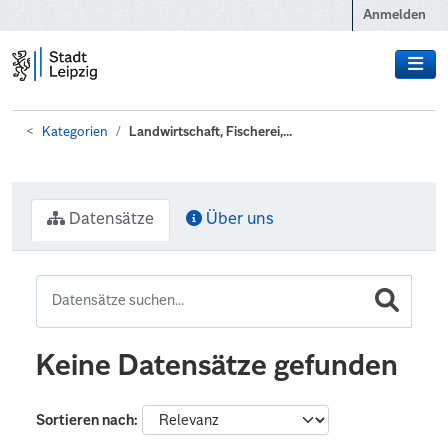
Zum Hauptinhalt wechseln
Anmelden
Kategorien
Landwirtschaft, Fischerei,...
Datensätze
Über uns
Keine Datensätze gefunden
Sortieren nach