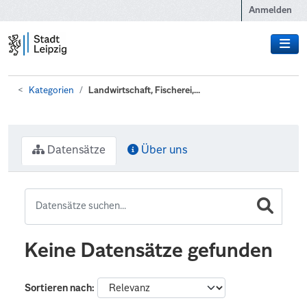
Zum Hauptinhalt wechseln
Anmelden
Kategorien
Landwirtschaft, Fischerei,...
Datensätze
Über uns
Keine Datensätze gefunden
Sortieren nach