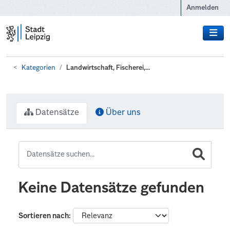
Zum Hauptinhalt wechseln
Anmelden
Kategorien
Landwirtschaft, Fischerei,...
Datensätze
Über uns
Keine Datensätze gefunden
Sortieren nach