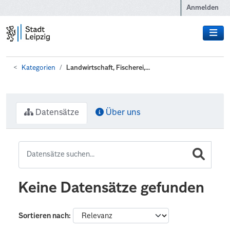
Zum Hauptinhalt wechseln
Anmelden
Kategorien
Landwirtschaft, Fischerei,...
Datensätze
Über uns
Keine Datensätze gefunden
Sortieren nach