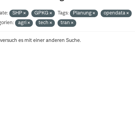
ate:
SHP
GPKG
Tags:
Planung
opendata
orien:
agri
tech
tran
 versuch es mit einer anderen Suche.