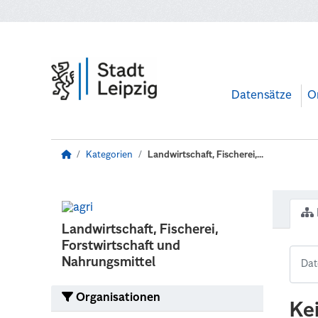
Zum Hauptinhalt wechseln
Datensätze
O
Kategorien
Landwirtschaft, Fischerei,...
Landwirtschaft, Fischerei,
Forstwirtschaft und
Nahrungsmittel
Organisationen
Ke