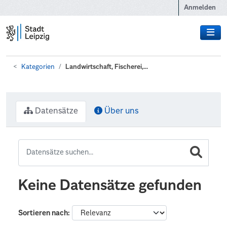
Zum Hauptinhalt wechseln
Anmelden
Kategorien
Landwirtschaft, Fischerei,...
Datensätze
Über uns
Keine Datensätze gefunden
Sortieren nach