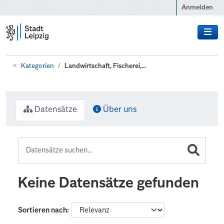
Zum Hauptinhalt wechseln
Anmelden
Kategorien
Landwirtschaft, Fischerei,...
Datensätze
Über uns
Keine Datensätze gefunden
Sortieren nach