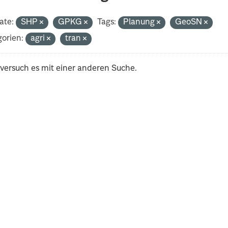
ate:
SHP
GPKG
Tags:
Planung
GeoSN
orien:
agri
tran
 versuch es mit einer anderen Suche.