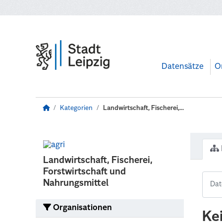
Zum Hauptinhalt wechseln
Datensätze
O
Kategorien
Landwirtschaft, Fischerei,...
Landwirtschaft, Fischerei,
Forstwirtschaft und
Nahrungsmittel
Organisationen
Ke