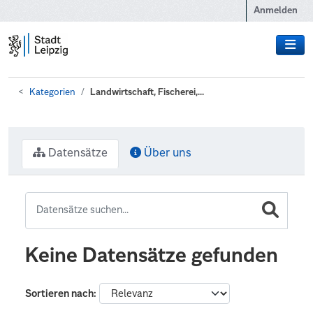
Zum Hauptinhalt wechseln
Anmelden
Kategorien
Landwirtschaft, Fischerei,...
Datensätze
Über uns
Keine Datensätze gefunden
Sortieren nach