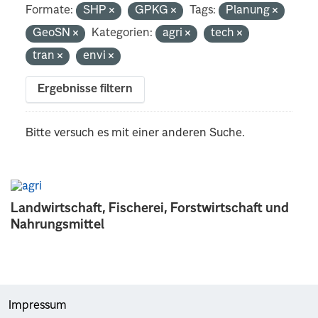
Formate:
SHP
GPKG
Tags:
Planung
GeoSN
Kategorien:
agri
tech
tran
envi
Ergebnisse filtern
Bitte versuch es mit einer anderen Suche.
Landwirtschaft, Fischerei, Forstwirtschaft und
Nahrungsmittel
Impressum