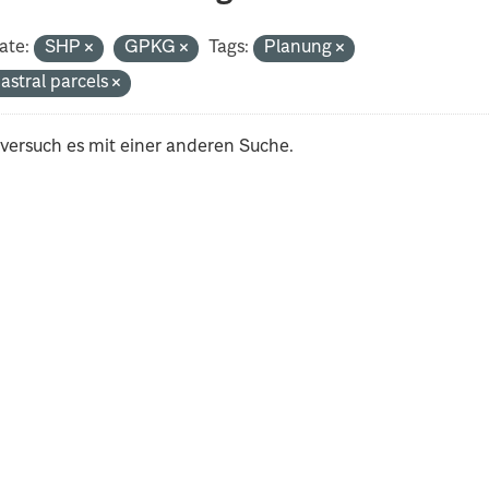
ate:
SHP
GPKG
Tags:
Planung
astral parcels
 versuch es mit einer anderen Suche.