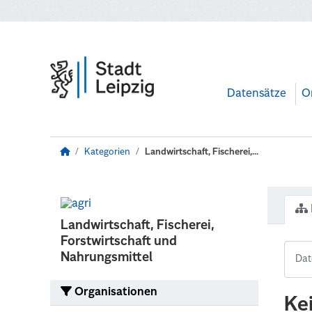
Zum Hauptinhalt wechseln
Datensätze
O
Kategorien
Landwirtschaft, Fischerei,...
Landwirtschaft, Fischerei,
Forstwirtschaft und
Nahrungsmittel
Organisationen
Ke