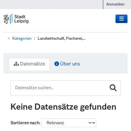
Zum Hauptinhalt wechseln
Anmelden
Kategorien
Landwirtschaft, Fischerei,...
Datensätze
Über uns
Keine Datensätze gefunden
Sortieren nach