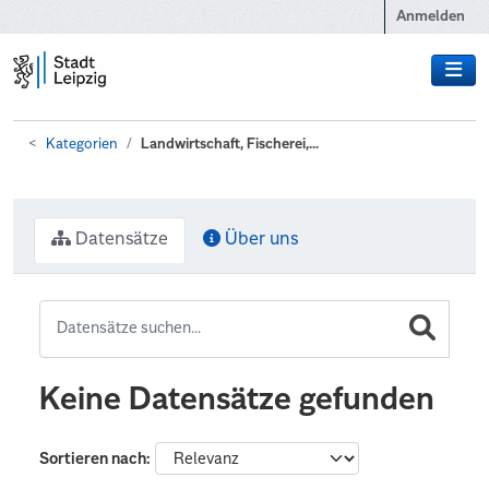
Zum Hauptinhalt wechseln
Anmelden
Kategorien
Landwirtschaft, Fischerei,...
Datensätze
Über uns
Keine Datensätze gefunden
Sortieren nach