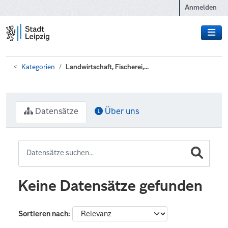
Zum Hauptinhalt wechseln
Anmelden
Kategorien
Landwirtschaft, Fischerei,...
Datensätze
Über uns
Keine Datensätze gefunden
Sortieren nach