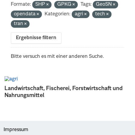
Formate:
SHP
GPKG
Tags:
GeoSN
opendata
Kategorien:
agri
tech
tran
Ergebnisse filtern
Bitte versuch es mit einer anderen Suche.
Landwirtschaft, Fischerei, Forstwirtschaft und
Nahrungsmittel
Impressum