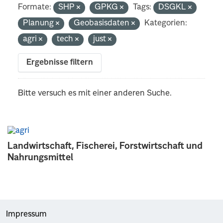
Formate:
SHP
GPKG
Tags:
DSGKL
Planung
Geobasisdaten
Kategorien:
agri
tech
just
Ergebnisse filtern
Bitte versuch es mit einer anderen Suche.
Landwirtschaft, Fischerei, Forstwirtschaft und
Nahrungsmittel
Impressum