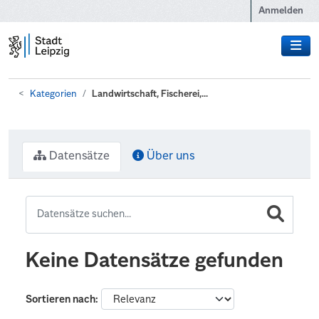
Zum Hauptinhalt wechseln
Anmelden
Kategorien
Landwirtschaft, Fischerei,...
Datensätze
Über uns
Keine Datensätze gefunden
Sortieren nach