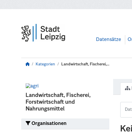
Zum Hauptinhalt wechseln
Datensätze
O
Kategorien
Landwirtschaft, Fischerei,...
Landwirtschaft, Fischerei,
Forstwirtschaft und
Nahrungsmittel
Organisationen
Ke