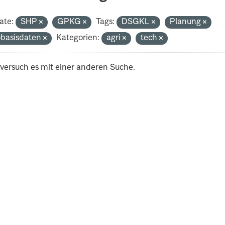
ate:
SHP
GPKG
Tags:
DSGKL
Planung
basisdaten
Kategorien:
agri
tech
 versuch es mit einer anderen Suche.