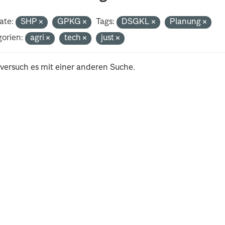
ate:
SHP
GPKG
Tags:
DSGKL
Planung
orien:
agri
tech
just
 versuch es mit einer anderen Suche.