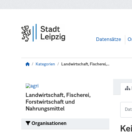
Zum Hauptinhalt wechseln
Datensätze
O
Kategorien
Landwirtschaft, Fischerei,...
Landwirtschaft, Fischerei,
Forstwirtschaft und
Nahrungsmittel
Organisationen
Ke