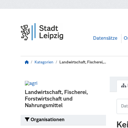
Zum Hauptinhalt wechseln
Datensätze
O
Kategorien
Landwirtschaft, Fischerei,...
Landwirtschaft, Fischerei,
Forstwirtschaft und
Nahrungsmittel
Organisationen
Ke