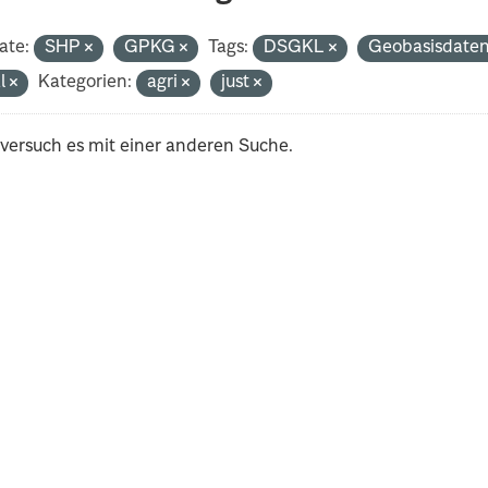
ate:
SHP
GPKG
Tags:
DSGKL
Geobasisdate
al
Kategorien:
agri
just
 versuch es mit einer anderen Suche.