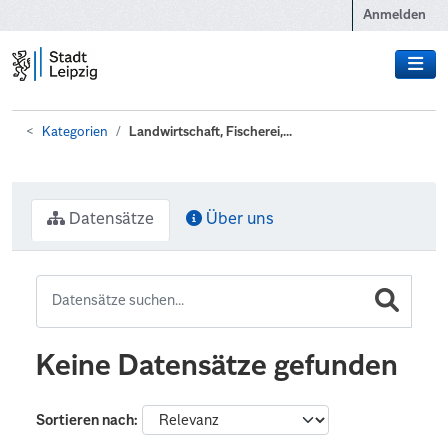
Zum Hauptinhalt wechseln
Anmelden
Kategorien
Landwirtschaft, Fischerei,...
Datensätze
Über uns
Keine Datensätze gefunden
Sortieren nach