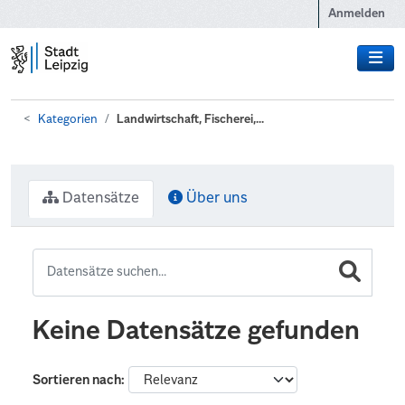
Zum Hauptinhalt wechseln
Anmelden
Kategorien
Landwirtschaft, Fischerei,...
Datensätze
Über uns
Keine Datensätze gefunden
Sortieren nach