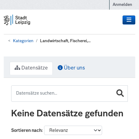
Zum Hauptinhalt wechseln
Anmelden
Kategorien
Landwirtschaft, Fischerei,...
Datensätze
Über uns
Keine Datensätze gefunden
Sortieren nach