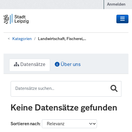
Zum Hauptinhalt wechseln
Anmelden
Kategorien
Landwirtschaft, Fischerei,...
Datensätze
Über uns
Keine Datensätze gefunden
Sortieren nach