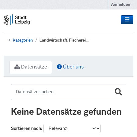
Zum Hauptinhalt wechseln
Anmelden
Kategorien
Landwirtschaft, Fischerei,...
Datensätze
Über uns
Keine Datensätze gefunden
Sortieren nach