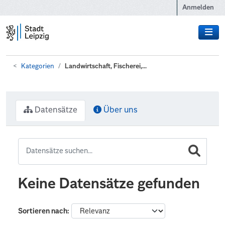
Zum Hauptinhalt wechseln
Anmelden
Kategorien
Landwirtschaft, Fischerei,...
Datensätze
Über uns
Keine Datensätze gefunden
Sortieren nach