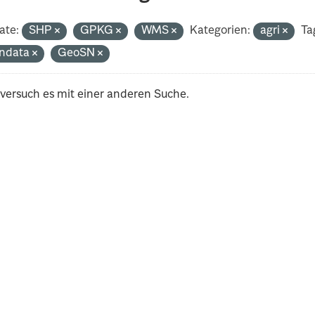
ate:
SHP
GPKG
WMS
Kategorien:
agri
Ta
ndata
GeoSN
 versuch es mit einer anderen Suche.