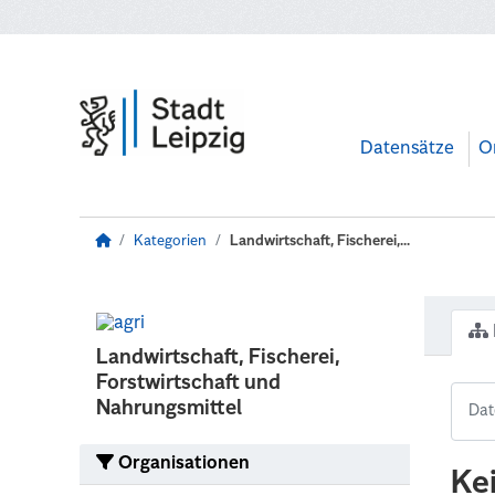
Zum Hauptinhalt wechseln
Datensätze
O
Kategorien
Landwirtschaft, Fischerei,...
Landwirtschaft, Fischerei,
Forstwirtschaft und
Nahrungsmittel
Organisationen
Ke