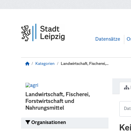
Zum Hauptinhalt wechseln
Datensätze
O
Kategorien
Landwirtschaft, Fischerei,...
Landwirtschaft, Fischerei,
Forstwirtschaft und
Nahrungsmittel
Organisationen
Ke