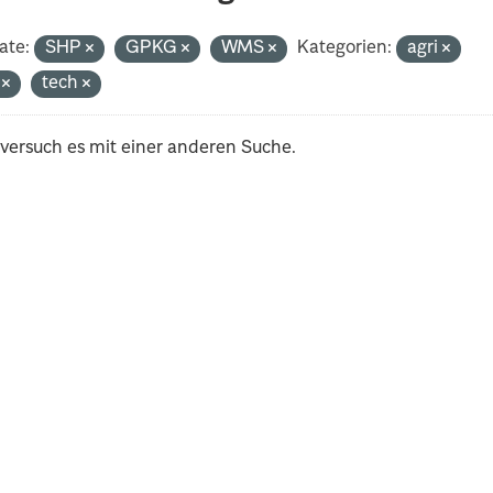
ate:
SHP
GPKG
WMS
Kategorien:
agri
i
tech
 versuch es mit einer anderen Suche.