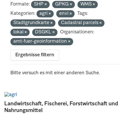
Formate:
SHP
GPKG
WMS
Kategorien:
agri
envi
Tags:
Stadtgrundkarte
Cadastral parcels
lokal
DSGKL
Organisationen:
amt-fuer-geoinformation
Ergebnisse filtern
Bitte versuch es mit einer anderen Suche.
Landwirtschaft, Fischerei, Forstwirtschaft und
Nahrungsmittel