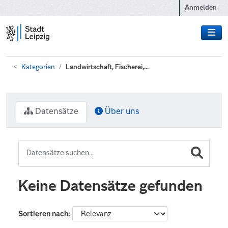
Zum Hauptinhalt wechseln
Anmelden
Kategorien
Landwirtschaft, Fischerei,...
Datensätze
Über uns
Keine Datensätze gefunden
Sortieren nach