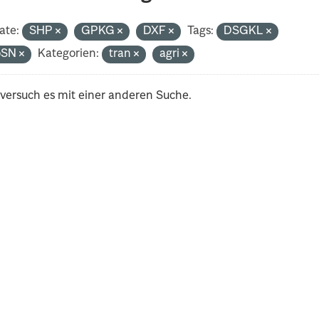
ate:
SHP
GPKG
DXF
Tags:
DSGKL
oSN
Kategorien:
tran
agri
 versuch es mit einer anderen Suche.