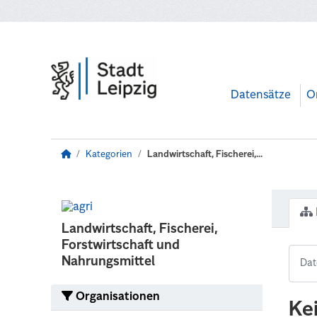
Zum Hauptinhalt wechseln
Datensätze
O
Kategorien
Landwirtschaft, Fischerei,...
Landwirtschaft, Fischerei,
Forstwirtschaft und
Nahrungsmittel
Organisationen
Ke