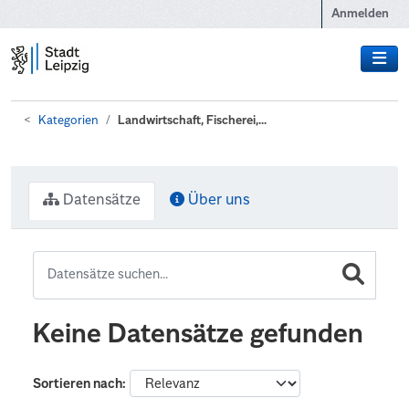
Zum Hauptinhalt wechseln
Anmelden
Kategorien
Landwirtschaft, Fischerei,...
Datensätze
Über uns
Keine Datensätze gefunden
Sortieren nach