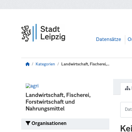
Zum Hauptinhalt wechseln
Datensätze
O
Kategorien
Landwirtschaft, Fischerei,...
Landwirtschaft, Fischerei,
Forstwirtschaft und
Nahrungsmittel
Organisationen
Ke