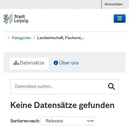
Zum Hauptinhalt wechseln
Anmelden
Kategorien
Landwirtschaft, Fischerei,...
Datensätze
Über uns
Keine Datensätze gefunden
Sortieren nach