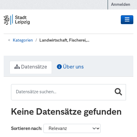
Zum Hauptinhalt wechseln
Anmelden
Kategorien
Landwirtschaft, Fischerei,...
Datensätze
Über uns
Keine Datensätze gefunden
Sortieren nach