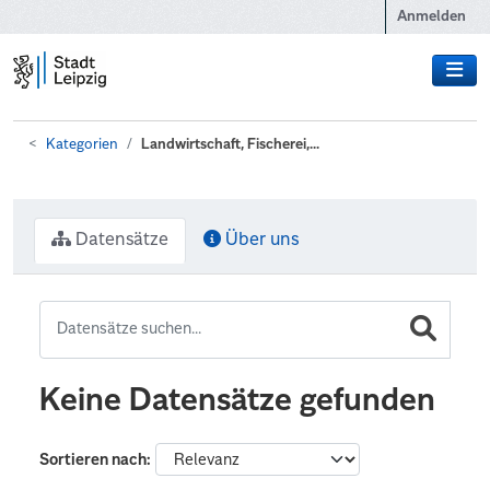
Zum Hauptinhalt wechseln
Anmelden
Kategorien
Landwirtschaft, Fischerei,...
Datensätze
Über uns
Keine Datensätze gefunden
Sortieren nach