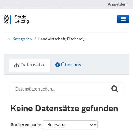
Zum Hauptinhalt wechseln
Anmelden
Kategorien
Landwirtschaft, Fischerei,...
Datensätze
Über uns
Keine Datensätze gefunden
Sortieren nach