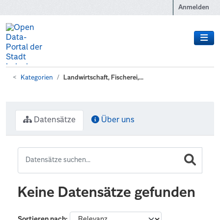
Zum Hauptinhalt wechseln
Anmelden
Kategorien
Landwirtschaft, Fischerei,...
Datensätze
Über uns
Keine Datensätze gefunden
Sortieren nach