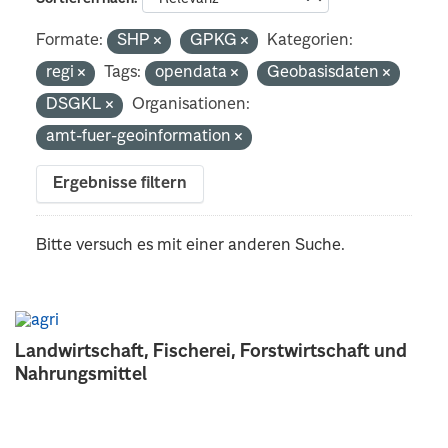
Formate:
SHP
GPKG
Kategorien:
regi
Tags:
opendata
Geobasisdaten
DSGKL
Organisationen:
amt-fuer-geoinformation
Ergebnisse filtern
Bitte versuch es mit einer anderen Suche.
Landwirtschaft, Fischerei, Forstwirtschaft und
Nahrungsmittel