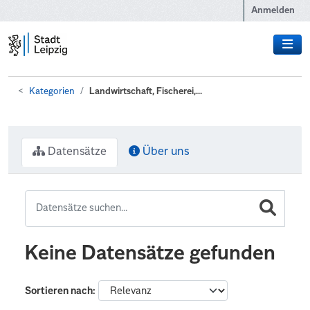
Zum Hauptinhalt wechseln
Anmelden
Kategorien
Landwirtschaft, Fischerei,...
Datensätze
Über uns
Keine Datensätze gefunden
Sortieren nach