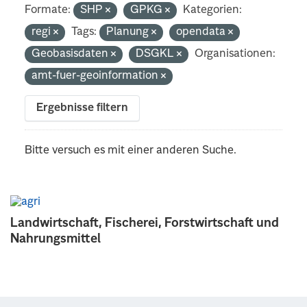
Formate:
SHP
GPKG
Kategorien:
regi
Tags:
Planung
opendata
Geobasisdaten
DSGKL
Organisationen:
amt-fuer-geoinformation
Ergebnisse filtern
Bitte versuch es mit einer anderen Suche.
Landwirtschaft, Fischerei, Forstwirtschaft und
Nahrungsmittel