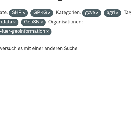
ate:
SHP
GPKG
Kategorien:
gove
agri
Tag
ndata
GeoSN
Organisationen:
-fuer-geoinformation
 versuch es mit einer anderen Suche.