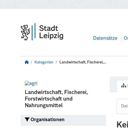
Zum Hauptinhalt wechseln
Datensätze
O
Kategorien
Landwirtschaft, Fischerei,...
Landwirtschaft, Fischerei,
Forstwirtschaft und
Nahrungsmittel
Organisationen
Ke