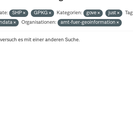
ate:
SHP
GPKG
Kategorien:
gove
just
Tag
ndata
Organisationen:
amt-fuer-geoinformation
 versuch es mit einer anderen Suche.