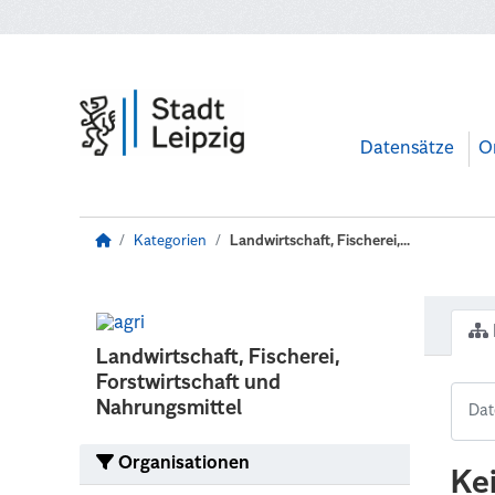
Zum Hauptinhalt wechseln
Datensätze
O
Kategorien
Landwirtschaft, Fischerei,...
Landwirtschaft, Fischerei,
Forstwirtschaft und
Nahrungsmittel
Organisationen
Ke