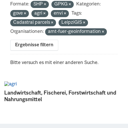
Formate:
SHP
GPKG
Kategorien:
gove
agri
envi
Tags:
Cadastral parcels
LeipziGIS
Organisationen:
amt-fuer-geoinformation
Ergebnisse filtern
Bitte versuch es mit einer anderen Suche.
Landwirtschaft, Fischerei, Forstwirtschaft und
Nahrungsmittel