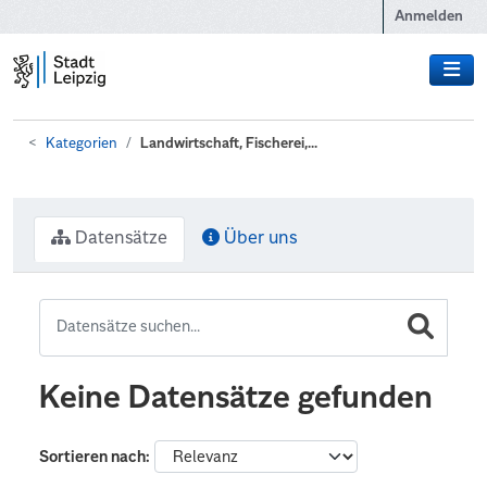
Zum Hauptinhalt wechseln
Anmelden
Kategorien
Landwirtschaft, Fischerei,...
Datensätze
Über uns
Keine Datensätze gefunden
Sortieren nach