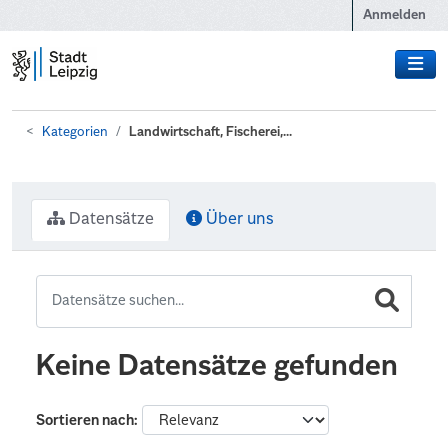
Zum Hauptinhalt wechseln
Anmelden
Kategorien
Landwirtschaft, Fischerei,...
Datensätze
Über uns
Keine Datensätze gefunden
Sortieren nach