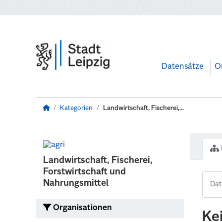
Zum Hauptinhalt wechseln
Datensätze
O
Kategorien
Landwirtschaft, Fischerei,...
Landwirtschaft, Fischerei,
Forstwirtschaft und
Nahrungsmittel
Organisationen
Ke