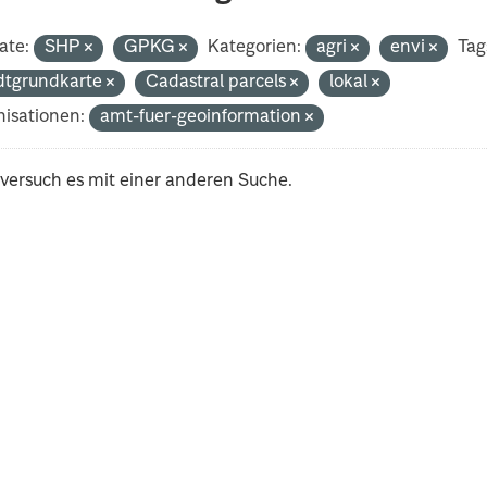
ate:
SHP
GPKG
Kategorien:
agri
envi
Tag
dtgrundkarte
Cadastral parcels
lokal
isationen:
amt-fuer-geoinformation
 versuch es mit einer anderen Suche.