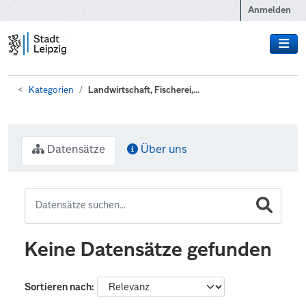
Zum Hauptinhalt wechseln
Anmelden
Kategorien
Landwirtschaft, Fischerei,...
Datensätze
Über uns
Keine Datensätze gefunden
Sortieren nach