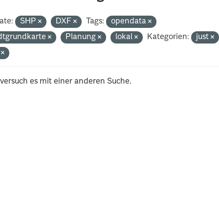
ate:
SHP
DXF
Tags:
opendata
dtgrundkarte
Planung
lokal
Kategorien:
just
i
 versuch es mit einer anderen Suche.