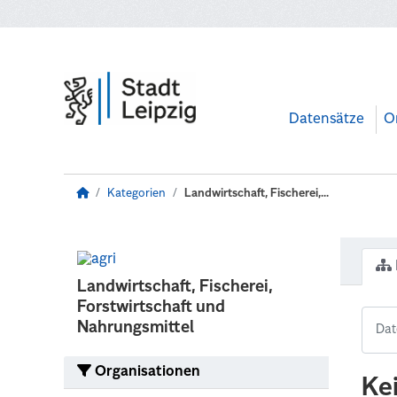
Zum Hauptinhalt wechseln
Datensätze
O
Kategorien
Landwirtschaft, Fischerei,...
Landwirtschaft, Fischerei,
Forstwirtschaft und
Nahrungsmittel
Organisationen
Ke