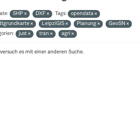
ate:
SHP
DXF
Tags:
opendata
dtgrundkarte
LeipziGIS
Planung
GeoSN
orien:
just
tran
agri
 versuch es mit einer anderen Suche.