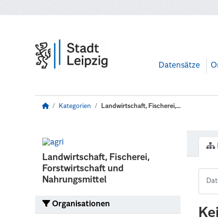
Zum Hauptinhalt wechseln
Datensätze
O
Kategorien
Landwirtschaft, Fischerei,...
Landwirtschaft, Fischerei,
Forstwirtschaft und
Nahrungsmittel
Organisationen
Ke