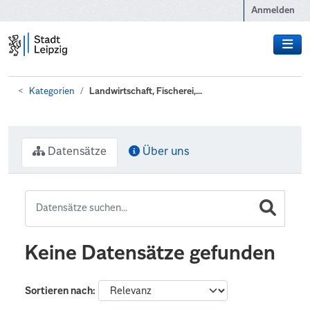
Zum Hauptinhalt wechseln
Anmelden
Kategorien
Landwirtschaft, Fischerei,...
Datensätze
Über uns
Keine Datensätze gefunden
Sortieren nach