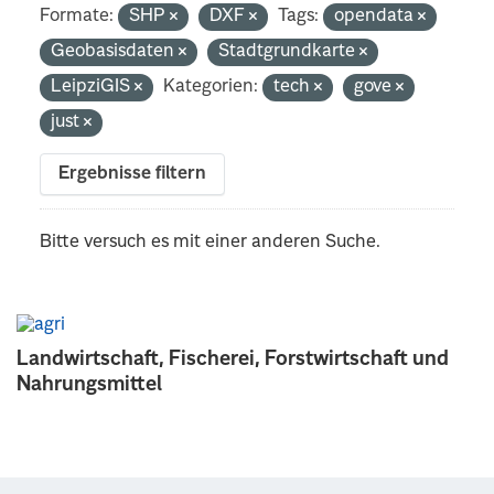
Formate:
SHP
DXF
Tags:
opendata
Geobasisdaten
Stadtgrundkarte
LeipziGIS
Kategorien:
tech
gove
just
Ergebnisse filtern
Bitte versuch es mit einer anderen Suche.
Landwirtschaft, Fischerei, Forstwirtschaft und
Nahrungsmittel