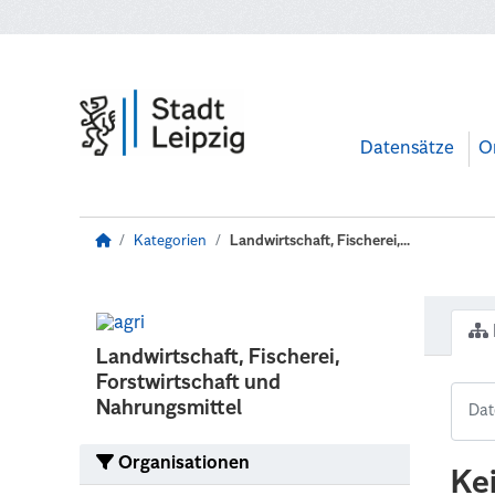
Zum Hauptinhalt wechseln
Datensätze
O
Kategorien
Landwirtschaft, Fischerei,...
Landwirtschaft, Fischerei,
Forstwirtschaft und
Nahrungsmittel
Organisationen
Ke