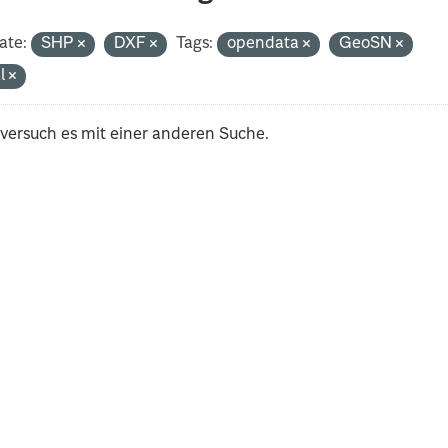
ate:
SHP
DXF
Tags:
opendata
GeoSN
al
 versuch es mit einer anderen Suche.